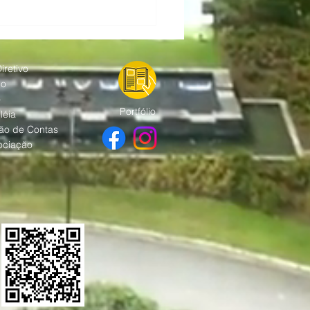
 Alphaville promove
s gratuitos
fortalecer a segurança
empresas da região.
iretivo
ho
o
Portfólio
léia
ão de Contas
ociação