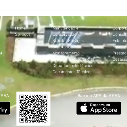
Com a chegada do inverno,
AREA
AREA reforça cuidados com
curso
jardins e áreas verdes de
para
Alphaville
nas 
Home
Manutenção e
Corpo D
Serviços
Conservação
Consel
Quem Somos
Solicitar Serviços
Estatut
Institucional
Segurança e
Assemb
Publicações
Monitoramento
Prestaç
l
Contato
Gráficos e Ocorrências
Desass
Departamento Técnico
Documentos Técnicos
AREA
Baixe o APP da AREA