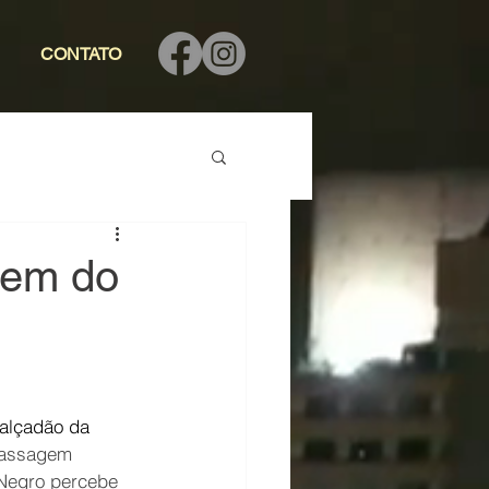
CONTATO
gem do
alçadão da 
passagem 
Negro percebe 