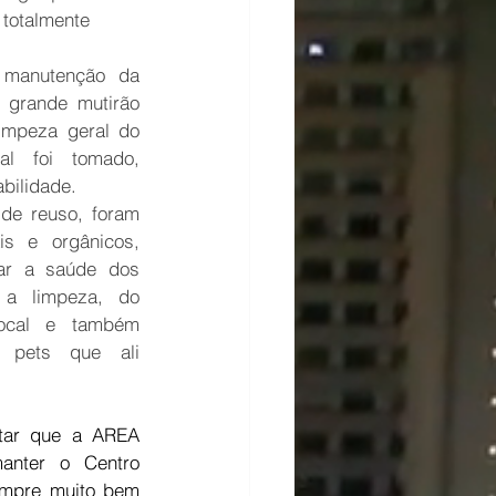
totalmente 
manutenção da 
 grande mutirão 
impeza geral do 
al foi tomado, 
bilidade.
de reuso, foram 
is e orgânicos, 
ar a saúde dos 
 a limpeza, do 
local e também 
pets que ali 
tar que a AREA 
nter o Centro 
empre muito bem 