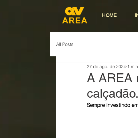
HOME
I
All Posts
27 de ago. de 2024
1 min
A AREA r
calçadão
Sempre investindo e