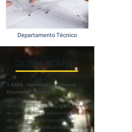
Departamento Técnico
QUEM SOMOS
A
AREA - Associação Residencial
Empresarial Alphaville
- é uma
associação de todos os proprietários de
imóvel do centro residencial e empresarial
de Alphaville. Nosso objetivo é fazer a
diferença através da segurança,
paisagismo e qualidade de vida.