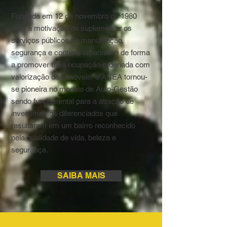
Fundada em 12 de novembro de 1980
com a motivação de suplementar os
serviços públicos de manutenção,
segurança e controle urbanístico de forma
a promover uma ocupação ordenada com
valorização dos imóveis, a AREA tornou-
se pioneira no modelo de Auto-Gestão
sendo fundamental para a atração de
investimentos diferenciados que
resultaram em um bairro reconhecido
pela qualidade de vida, beleza e
segurança.
SAIBA MAIS