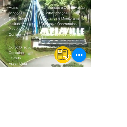
Home
Manutenção e Conservação
Serviços
Solicitar Serviços
Quem Somos
Segurança e Monitoramento
Institucional
Gráficos e Ocorrências
Publicações
Departamento Técnico
Contato
Documentos Técnicos
Corpo Diretivo
Conselho
Estatuto
Assembléia
Portfólio
Prestação de Contas
Desassociação
Baixe o APP da AREA