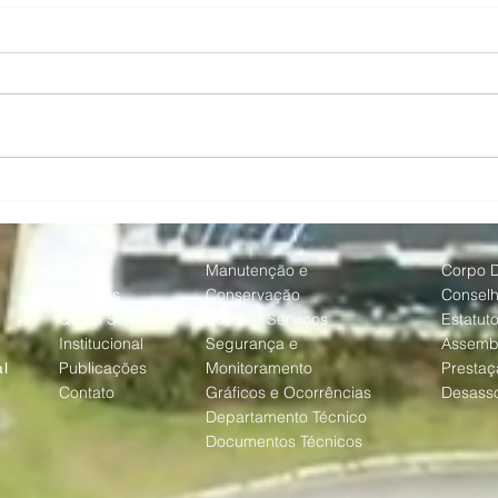
Com a chegada do inverno,
AREA
AREA reforça cuidados com
curso
jardins e áreas verdes de
para
Alphaville
nas 
Home
Manutenção e
Corpo D
Serviços
Conservação
Consel
Quem Somos
Solicitar Serviços
Estatut
Institucional
Segurança e
Assemb
Publicações
Monitoramento
Prestaç
l
Contato
Gráficos e Ocorrências
Desass
Departamento Técnico
Documentos Técnicos