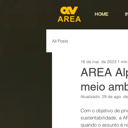
HOME
I
All Posts
16 de mai. de 2023
1 min
AREA Alp
meio amb
Atualizado:
29 de ago. d
Com o objetivo de pri
sustentabilidade, a A
quando o assunto é re