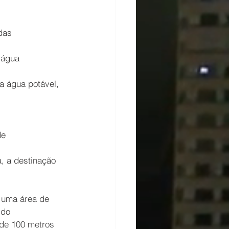
das 
 água
a água potável, 
de 
, a destinação 
m uma área de 
 do
de 100 metros 