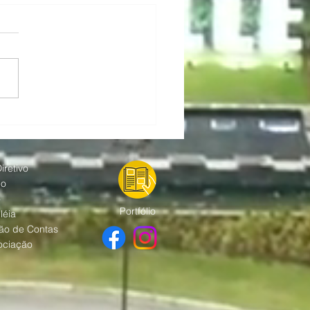
 Alphaville promove
s gratuitos
fortalecer a segurança
empresas da região.
iretivo
ho
o
Portfólio
léia
ão de Contas
ociação