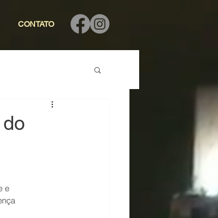
CONTATO
 do
e e 
ença