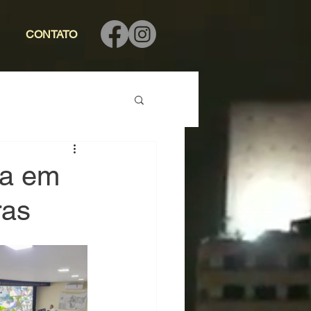
CONTATO
ia em
ras