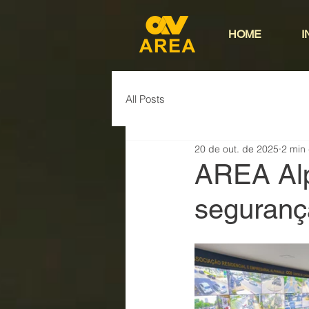
HOME
I
All Posts
20 de out. de 2025
2 min 
AREA Alp
seguranç