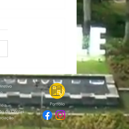
 Alphaville promove
s gratuitos
fortalecer a segurança
empresas da região.
iretivo
ho
o
Portfólio
léia
ão de Contas
ociação