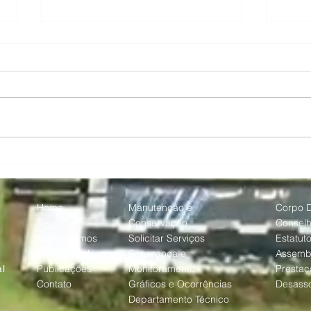
Com a chegada do inverno,
AREA
AREA reforça cuidados com
curso
jardins e áreas verdes de
para
Alphaville
nas 
Home
Manutenção e
Corpo D
Serviços
Conservação
Consel
Quem Somos
Solicitar Serviços
Estatut
Institucional
Segurança e
Assemb
Publicações
Monitoramento
Prestaç
l
Contato
Gráficos e Ocorrências
Desass
Departamento Técnico